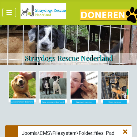
Straydogs Rescue Nederland
×
Joomla\CMS\Filesystem\Folder::files: Pad