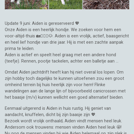
Update 9 juni: Aiden is gereserveerd 💖
Onze Aiden is een heerlijk hondje. We zoeken voor hem een
voor-altijd-thuis 🏡🧍🏼‍♂️🐶. Aiden is een vrolijk, actief, baasgericht
en heel lief hondje van drie jaar. Hij is met een zachte aanpak
prima te leiden.
Aiden is actief en speelt heel graag met een andere hond
(teefje). Rennen, pootje tackelen, achter een balletje aan ...
Omdat Aiden jachtdrift heeft kan hij niet overal los lopen. Om
zijn hobby toch dagelijks te kunnen uitoefenen zou een groot
omheind terrein bij huis heerlijk zijn voor hem! Flinke
wandelingen aan de lange lijn of bijvoorbeeld canicrossen met
het baasje (m/v) kunnen wellicht een goed alternatief bieden.
Eenmaal uitgerend is Aiden in huis rustig. Hij geniet van
aandacht, knuffelen, dicht bij zijn baasje zijn 💖.
Bezoek wordt vrolijk onthaald; Aiden vindt mensen heel leuk.
Andersom ook trouwens: mensen vinden Aiden heel leuk 🤩!
Nu nog de mensen vinden bij wie Aiden helemaal op zijn plek is,