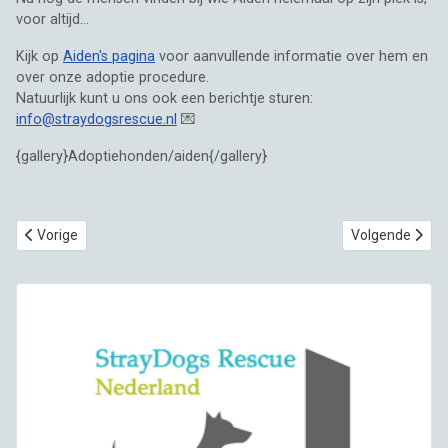
voor altijd...
Kijk op
Aiden's pagina
voor aanvullende informatie over hem en
over onze adoptie procedure.
Natuurlijk kunt u ons ook een berichtje sturen:
info@straydogsrescue.nl
💌
{gallery}Adoptiehonden/aiden{/gallery}
Vorig artikel: Hulp voor de (senior) asielhonden van Elisa's privé asiel
Volgende artikel
Vorige
Volgende