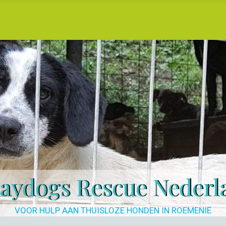
raydogs Rescue Nederl
VOOR HULP AAN THUISLOZE HONDEN IN ROEMENIË