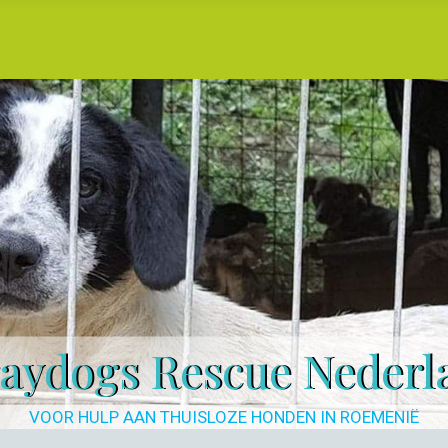
raydogs Rescue Nederl
VOOR HULP AAN THUISLOZE HONDEN IN ROEMENIË