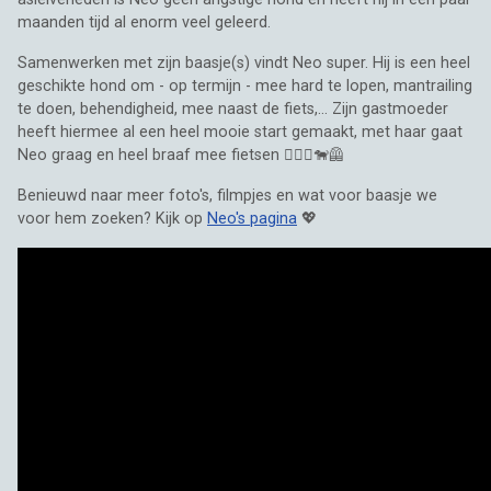
maanden tijd al enorm veel geleerd.
Samenwerken met zijn baasje(s) vindt Neo super. Hij is een heel
geschikte hond om - op termijn - mee hard te lopen, mantrailing
te doen, behendigheid, mee naast de fiets,... Zijn gastmoeder
heeft hiermee al een heel mooie start gemaakt, met haar gaat
Neo graag en heel braaf mee fietsen 🚴🏼‍♂️🐕‍🦺
Benieuwd naar meer foto's, filmpjes en wat voor baasje we
voor hem zoeken? Kijk op
Neo's pagina
💖