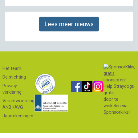
Lees meer nieuws
Het team
De stichting
Privacy
Help Straydogs
verklaring
gratis,
door te
Verantwoording
winkelen via
ANBI/AVG
Sponsorkliks!
Jaarrekeningen