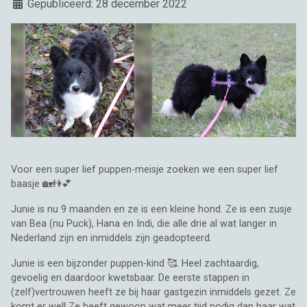
Details
Gepubliceerd: 28 december 2022
Voor een super lief puppen-meisje zoeken we een super lief
baasje 🏡👫💕
Junie is nu 9 maanden en ze is een kleine hond. Ze is een zusje
van Bea (nu Puck), Hana en Indi, die alle drie al wat langer in
Nederland zijn en inmiddels zijn geadopteerd.
Junie is een bijzonder puppen-kind 🥰. Heel zachtaardig,
gevoelig en daardoor kwetsbaar. De eerste stappen in
(zelf)vertrouwen heeft ze bij haar gastgezin inmiddels gezet. Ze
komt er wel! Ze heeft gewoon wat meer tijd nodig dan haar wat