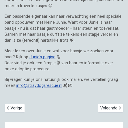
meer extraverte zusjes 😊
Een passende eigenaar kan naar verwachting een heel speciale
band opbouwen met kleine Junie. Want voor Junie is haar
baasje - nu is dat haar gastmoeder - haar steun en toeverlaat.
Samen met haar baasje durft ze telkens een stapje verder en
dan is ze (terecht!) hartstikke trots 💖!
Meer lezen over Junie en wat voor baasje we zoeken voor
haar? Kijk op
Junie's pagina
📃.
Daar vind je ook een filmpje 🎬 van haar en informatie over
onze adoptie procedure.
Bij vragen kun je ons natuurlijk ook mailen, we vertellen graag
meer!
info@straydogsrescue.nl
📬💌
Vorig artikel: Baasje of gastgezin gezocht 🏡👫, puppy Berry 💖
Volgende artikel
Vorige
Volgende