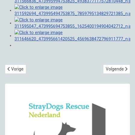
Vorig artikel: Welkom in Nederland 🥰!
Volgende artike
Vorige
Volgende