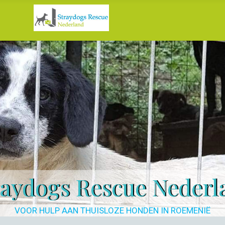
raydogs Rescue Nederl
VOOR HULP AAN THUISLOZE HONDEN IN ROEMENIË