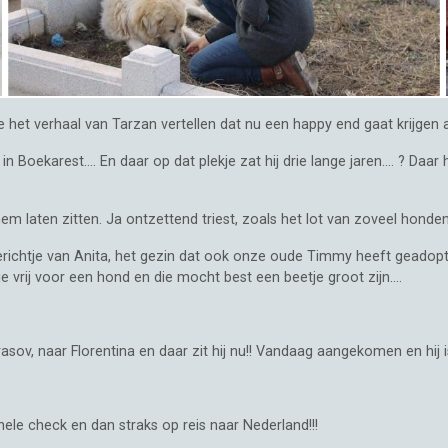
het verhaal van Tarzan vertellen dat nu een happy end gaat krijgen al
n Boekarest.... En daar op dat plekje zat hij drie lange jaren.... ? 
aten zitten. Ja ontzettend triest, zoals het lot van zoveel honden 
richtje van Anita, het gezin dat ook onze oude Timmy heeft geadopt
vrij voor een hond en die mocht best een beetje groot zijn....
ov, naar Florentina en daar zit hij nu!! Vandaag aangekomen en hij is
ele check en dan straks op reis naar Nederland!!!