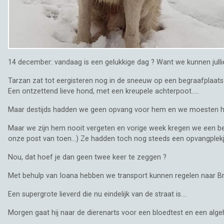
14 december: vandaag is een gelukkige dag ? Want we kunnen jullie 
Tarzan zat tot eergisteren nog in de sneeuw op een begraafplaats i
Een ontzettend lieve hond, met een kreupele achterpoot.....
Maar destijds hadden we geen opvang voor hem en we moesten hem l
Maar we zijn hem nooit vergeten en vorige week kregen we een be
onze post van toen...) Ze hadden toch nog steeds een opvangplekje 
Nou, dat hoef je dan geen twee keer te zeggen ?
Met behulp van Ioana hebben we transport kunnen regelen naar Bras
Een supergrote lieverd die nu eindelijk van de straat is....
Morgen gaat hij naar de dierenarts voor een bloedtest en een algeh