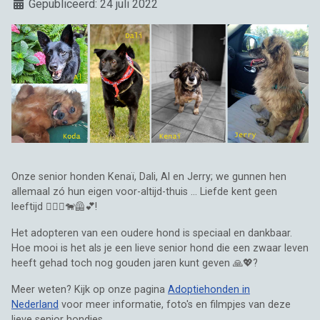
Details
Gepubliceerd: 24 juli 2022
Onze senior honden Kenaï, Dali, Al en Jerry; we gunnen hen
allemaal zó hun eigen voor-altijd-thuis ... Liefde kent geen
leeftijd 🧍🏼‍♂️🐕‍🦺💕!
Het adopteren van een oudere hond is speciaal en dankbaar.
Hoe mooi is het als je een lieve senior hond die een zwaar leven
heeft gehad toch nog gouden jaren kunt geven 🙏💖?
Meer weten? Kijk op onze pagina
Adoptiehonden in
Nederland
voor meer informatie, foto's en filmpjes van deze
lieve senior hondjes.