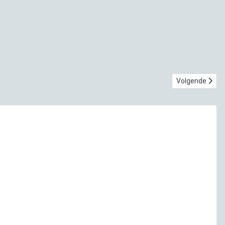
Volgende artike
Volgende