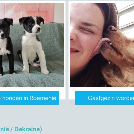
nië / Oekraïne)