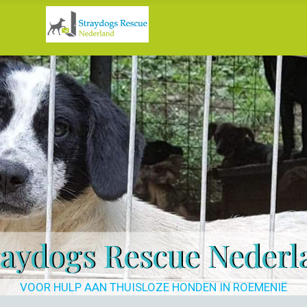
raydogs Rescue Nederl
VOOR HULP AAN THUISLOZE HONDEN IN ROEMENIË