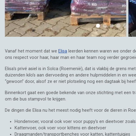
Vanaf het moment dat we
Elisa
leerden kennen waren we onder de 
ons respect voor haar, haar man en haar team nog verder gegroe
Elisa’s privé asiel is in Solca (Roemenië), dat is vlakbij de grens 
duizenden kilo’s aan diervoeding en andere hulpmiddelen in en weet
“gewoon” door, alsof ze er niet plotseling nog een dagtaak bij hee
Binnenkort gaat een goede bekende van onze stichting met een tra
om die bus stampvol te krijgen.
De dingen die Elisa nu het meest nodig heeft voor de dieren in Roe
Hondenvoer, vooral ook voer voor puppy’s en dieetvoer zoals
Kattenvoer, ook voer voor kittens en dieetvoer
Draagmanden/transportbenches voor katten, kattentuigjes