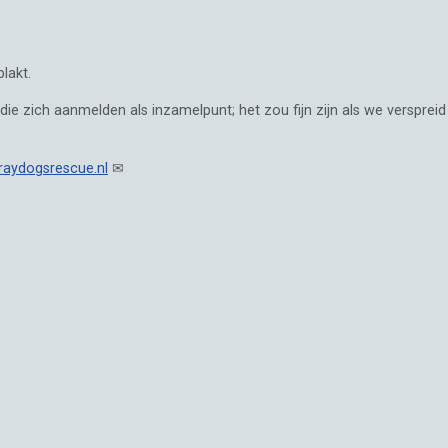
lakt.
 zich aanmelden als inzamelpunt; het zou fijn zijn als we versprei
raydogsrescue.nl
✉