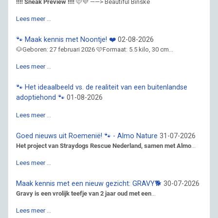
‼️‼️ Sneak Preview ‼️‼️
🩷💜 ——> Beautiful Binske
Lees meer …
🐾 Maak kennis met Noontje! ❤️
02-08-2026
🐶Geboren: 27 februari 2026 🩷Formaat: 5.5 kilo, 30 cm...
Lees meer …
🐾 Het ideaalbeeld vs. de realiteit van een buitenlandse
adoptiehond 🐾
01-08-2026
Lees meer …
Goed nieuws uit Roemenië! 🐾 - Almo Nature
31-07-2026
Het project van Straydogs Rescue Nederland, samen met Almo
...
Lees meer …
Maak kennis met een nieuw gezicht: GRAVY🐕
30-07-2026
Gravy is een vrolijk teefje van 2 jaar oud met een
...
Lees meer …