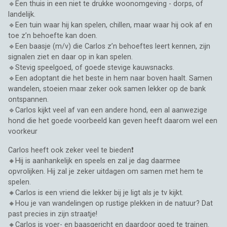
🔹Een thuis in een niet te drukke woonomgeving - dorps, of
landelijk.
🔹Een tuin waar hij kan spelen, chillen, maar waar hij ook af en
toe z’n behoefte kan doen.
🔹Een baasje (m/v) die Carlos z’n behoeftes leert kennen, zijn
signalen ziet en daar op in kan spelen.
🔹Stevig speelgoed, of goede stevige kauwsnacks.
🔹Een adoptant die het beste in hem naar boven haalt. Samen
wandelen, stoeien maar zeker ook samen lekker op de bank
ontspannen.
🔹Carlos kijkt veel af van een andere hond, een al aanwezige
hond die het goede voorbeeld kan geven heeft daarom wel een
voorkeur
Carlos heeft ook zeker veel te bieden❗
🔸Hij is aanhankelijk en speels en zal je dag daarmee
opvrolijken. Hij zal je zeker uitdagen om samen met hem te
spelen.
🔸Carlos is een vriend die lekker bij je ligt als je tv kijkt.
🔸Hou je van wandelingen op rustige plekken in de natuur? Dat
past precies in zijn straatje!
🔸Carlos is voer- en baasgericht en daardoor goed te trainen.