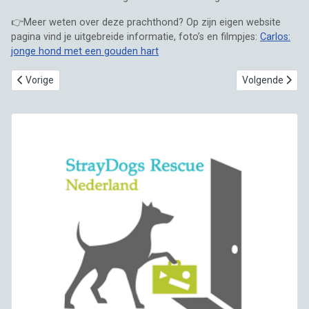
👉Meer weten over deze prachthond? Op zijn eigen website
pagina vind je uitgebreide informatie, foto’s en filmpjes:
Carlos:
jonge hond met een gouden hart
Vorig artikel: Nog steeds wachtend op haar fur-ever home; lieve za
Volgende artike
Vorige
Volgende