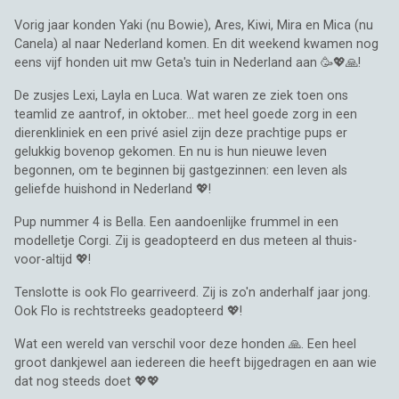
Vorig jaar konden Yaki (nu Bowie), Ares, Kiwi, Mira en Mica (nu
Canela) al naar Nederland komen. En dit weekend kwamen nog
eens vijf honden uit mw Geta's tuin in Nederland aan 🥳💖🙏!
De zusjes Lexi, Layla en Luca. Wat waren ze ziek toen ons
teamlid ze aantrof, in oktober... met heel goede zorg in een
dierenkliniek en een privé asiel zijn deze prachtige pups er
gelukkig bovenop gekomen. En nu is hun nieuwe leven
begonnen, om te beginnen bij gastgezinnen: een leven als
geliefde huishond in Nederland 💖!
Pup nummer 4 is Bella. Een aandoenlijke frummel in een
modelletje Corgi. Zij is geadopteerd en dus meteen al thuis-
voor-altijd 💖!
Tenslotte is ook Flo gearriveerd. Zij is zo'n anderhalf jaar jong.
Ook Flo is rechtstreeks geadopteerd 💖!
Wat een wereld van verschil voor deze honden 🙏. Een heel
groot dankjewel aan iedereen die heeft bijgedragen en aan wie
dat nog steeds doet 💖💖