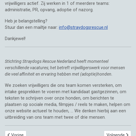
vrijwilligers actief. Zij werken in 1 of meerdere teams:
administratie, PR, opvang, adoptie of nazorg.
Heb je belangstelling?
Stuur dan een mailtje naar:
info@straydogsrescue.nl
Dankjewel!
Stichting Straydogs Rescue Nederland heeft momenteel
verschillende vacatures; het betreft vrijwilligerswerk voor mensen
die veel affiniteit en ervaring hebben met (adoptie)honden.
We zoeken vrijwilligers die ons team komen versterken, om
intake gesprekken te voeren met kandidaat gastgezinnen, om
teksten te schrijven over onze honden, om berichten te
plaatsen op sociale media, filmpjes / reels te maken, helpen om
onze website actueel te houden, ... We denken hierbij aan een
uitbreiding van ons team met twee of drie mensen.
Vorig artikel: Welkom in Nederland, Jade, Mocha, Ava en Blondie 🥰
Volgende artike
Vorige
Volgende