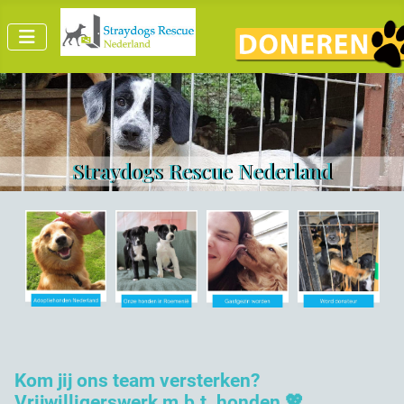
Straydogs Rescue Nederland
Kom jij ons team versterken?
Vrijwilligerswerk m.b.t. honden 💖