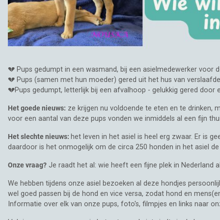
💔 Pups gedumpt in een wasmand, bij een asielmedewerker voor d
💔 Pups (samen met hun moeder) gered uit het hus van verslaafd
💔Pups gedumpt, letterlijk bij een afvalhoop - gelukkig gered door 
Het goede nieuws:
ze krijgen nu voldoende te eten en te drinken, 
voor een aantal van deze pups vonden we inmiddels al een fijn thui
Het slechte nieuws:
het leven in het asiel is heel erg zwaar. Er is
daardoor is het onmogelijk om de circa 250 honden in het asiel d
Onze vraag?
Je raadt het al: wie heeft een fijne plek in Nederland 
We hebben tijdens onze asiel bezoeken al deze hondjes persoonli
wel goed passen bij de hond en vice versa, zodat hond en mens(en)
Informatie over elk van onze pups, foto's, filmpjes en links naar