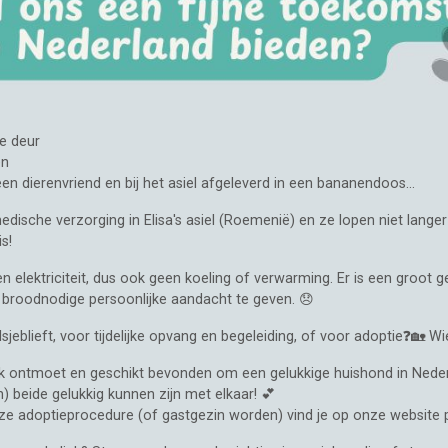
e deur
en
een dierenvriend en bij het asiel afgeleverd in een bananendoos...
medische verzorging in Elisa's asiel (Roemenië) en ze lopen niet lan
s!
 geen elektriciteit, dus ook geen koeling of verwarming. Er is een gro
e broodnodige persoonlijke aandacht te geven. 😞
alsjeblieft, voor tijdelijke opvang en begeleiding, of voor adoptie❓🏡
jk ontmoet en geschikt bevonden om een gelukkige huishond in Nede
 beide gelukkig kunnen zijn met elkaar! 💕
 onze adoptieprocedure (of gastgezin worden) vind je op onze website