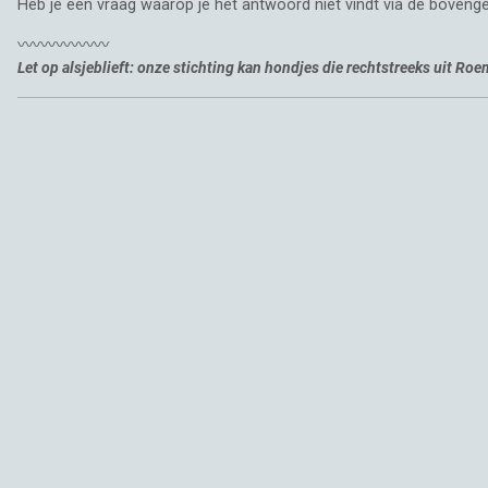
Heb je een vraag waarop je het antwoord niet vindt via de bovenge
〰️〰️〰️〰️〰️〰️
Let op alsjeblieft: onze stichting kan hondjes die rechtstreeks uit Ro