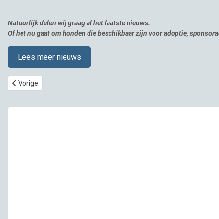
Natuurlijk delen wij graag al het laatste nieuws.
Of het nu gaat om honden die beschikbaar zijn voor adoptie, sponsor
Lees meer nieuws
Vorig artikel: Evie, aandoenlijke kleine hond ter adoptie!
Vorige