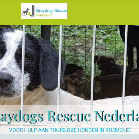
raydogs Rescue Nederl
VOOR HULP AAN THUISLOZE HONDEN IN ROEMENIË