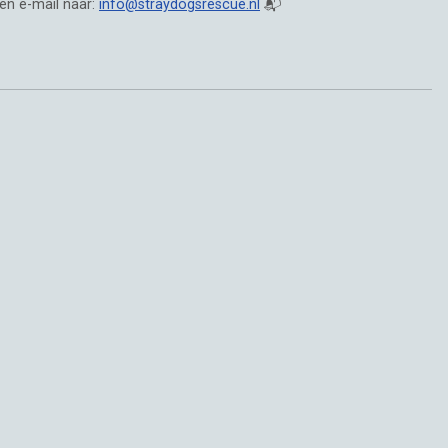
en e-mail naar:
info@straydogsrescue.nl
📬