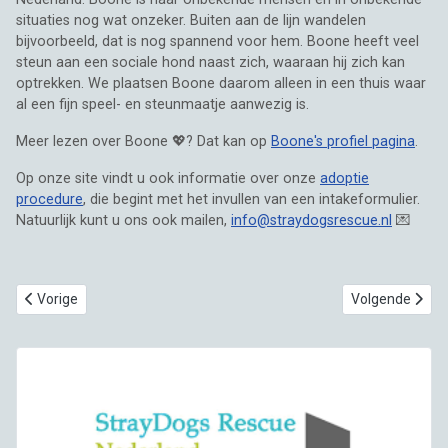
situaties nog wat onzeker. Buiten aan de lijn wandelen
bijvoorbeeld, dat is nog spannend voor hem. Boone heeft veel
steun aan een sociale hond naast zich, waaraan hij zich kan
optrekken. We plaatsen Boone daarom alleen in een thuis waar
al een fijn speel- en steunmaatje aanwezig is.
Meer lezen over Boone 💖? Dat kan op
Boone's profiel pagina
.
Op onze site vindt u ook informatie over onze
adoptie
procedure
, die begint met het invullen van een intakeformulier.
Natuurlijk kunt u ons ook mailen,
info@straydogsrescue.nl
💌
Vorig artikel: Een noodkreet van een rescuer 😞🆘
Volgende artik
Vorige
Volgende