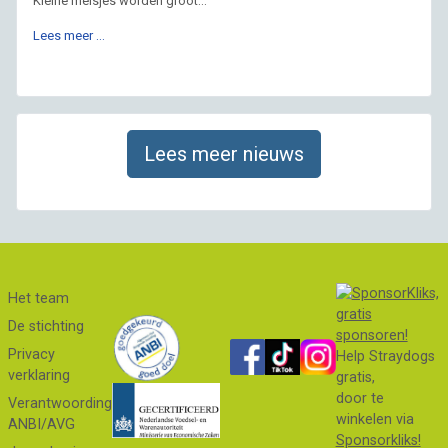
Kleine meisjes worden groot...
Lees meer …
Lees meer nieuws
Het team
De stichting
Privacy
Help Straydogs
verklaring
gratis,
door te
Verantwoording
winkelen via
ANBI/AVG
Sponsorkliks!