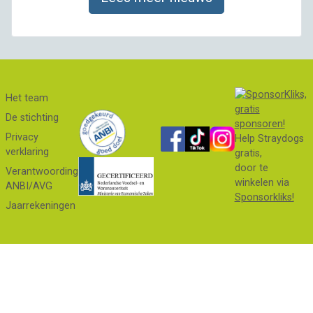
Het team
De stichting
Privacy
Help Straydogs
verklaring
gratis,
door te
Verantwoording
winkelen via
ANBI/AVG
Sponsorkliks!
Jaarrekeningen