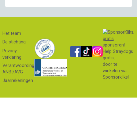
Het team
De stichting
Privacy
Help Straydogs
verklaring
gratis,
door te
Verantwoording
winkelen via
ANBI/AVG
Sponsorkliks!
Jaarrekeningen