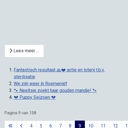
Lees meer …
Fantastisch resultaat 🙏❤️ actie en loterij t.b.v.
sterilisatie
We zijn weer in Roemenië❗
🐾 Neeltsje zoekt haar gouden mandje! 🐾
💔 Puppy Seizoen 💔
Pagina 9 van 158
4
5
6
7
8
9
10
11
12
1