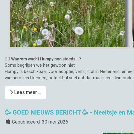
🤷‍♀️ Waarom wacht Humpy nog steeds...?
Soms begrijpen we het gewoon niet.
Humpy is beschikbaar voor adoptie, verblijft al in Nederland, en ee
wie hem leert kennen, ontdekt al snel dat dat maar een klein onderde
Lees meer …
🥳 GOED NIEUWS BERICHT 🥳 - Neeltsje en Mar
Details
Gepubliceerd: 30 mei 2026