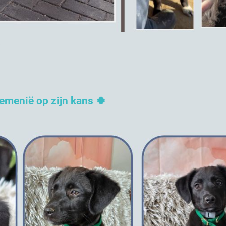
!
oemenië op zijn kans 🍀