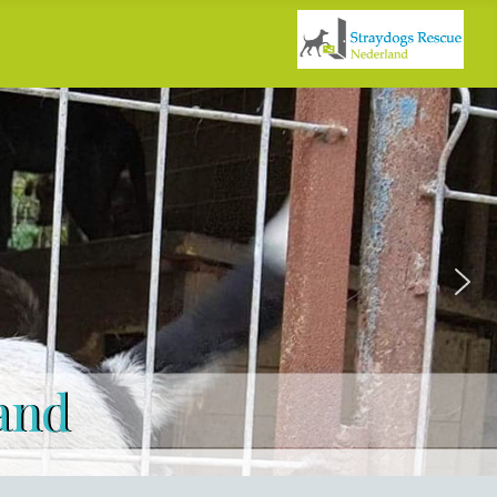
Straydogs Rescue N
VOOR HULP AAN THUISLOZE HONDEN I