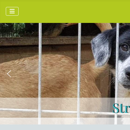
ederland
N ROEMENIË