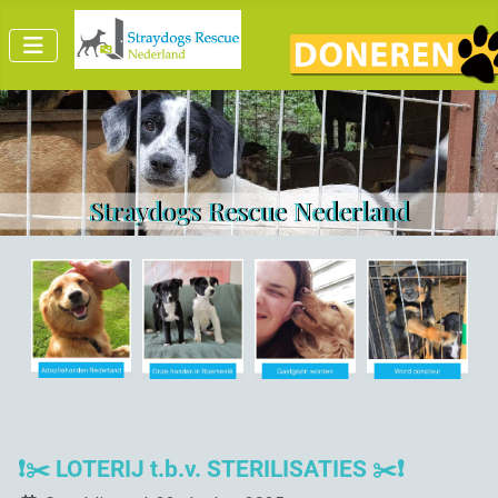
Straydogs Rescue Nederland
❗✂️ LOTERIJ t.b.v. STERILISATIES ✂️❗