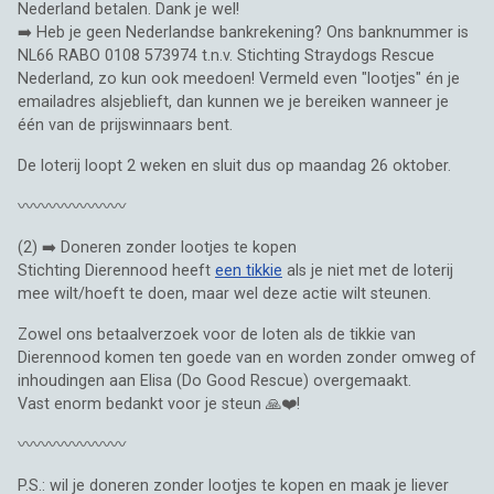
Nederland betalen. Dank je wel!
➡️ Heb je geen Nederlandse bankrekening? Ons banknummer is
NL66 RABO 0108 573974 t.n.v. Stichting Straydogs Rescue
Nederland, zo kun ook meedoen! Vermeld even "lootjes" én je
emailadres alsjeblieft, dan kunnen we je bereiken wanneer je
één van de prijswinnaars bent.
De loterij loopt 2 weken en sluit dus op maandag 26 oktober.
〰️〰️〰️〰️〰️〰️〰️
(2) ➡️ Doneren zonder lootjes te kopen
Stichting Dierennood heeft
een tikkie
als je niet met de loterij
mee wilt/hoeft te doen, maar wel deze actie wilt steunen.
Zowel ons betaalverzoek voor de loten als de tikkie van
Dierennood komen ten goede van en worden zonder omweg of
inhoudingen aan Elisa (Do Good Rescue) overgemaakt.
Vast enorm bedankt voor je steun 🙏❤️!
〰️〰️〰️〰️〰️〰️〰️
P.S.: wil je doneren zonder lootjes te kopen en maak je liever