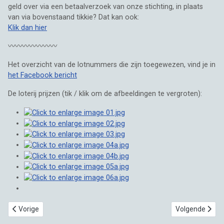
geld over via een betaalverzoek van onze stichting, in plaats
van via bovenstaand tikkie? Dat kan ook:
Klik dan hier
〰️〰️〰️〰️〰️〰️〰️
Het overzicht van de lotnummers die zijn toegewezen, vind je in
het Facebook bericht
De loterij prijzen (tik / klik om de afbeeldingen te vergroten):
Vorig artikel: Favoriete honden in het zonnetje: Shilas en Chess 🌞
Volgende artikel:
Vorige
Volgende