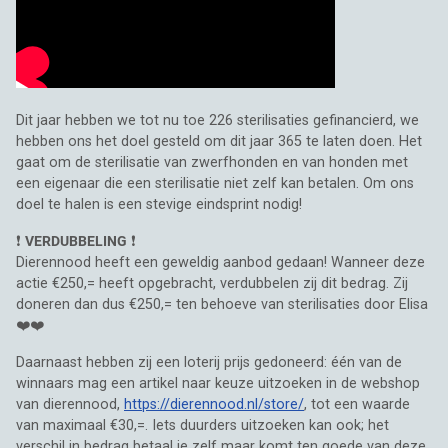
Dit jaar hebben we tot nu toe 226 sterilisaties gefinancierd, we
hebben ons het doel gesteld om dit jaar 365 te laten doen. Het
gaat om de sterilisatie van zwerfhonden en van honden met
een eigenaar die een sterilisatie niet zelf kan betalen. Om ons
doel te halen is een stevige eindsprint nodig!
❗
VERDUBBELING
❗
Dierennood heeft een geweldig aanbod gedaan! Wanneer deze
actie €250,= heeft opgebracht, verdubbelen zij dit bedrag. Zij
doneren dan dus €250,= ten behoeve van sterilisaties door Elisa
❤️❤️
Daarnaast hebben zij een loterij prijs gedoneerd: één van de
winnaars mag een artikel naar keuze uitzoeken in de webshop
van dierennood,
https://dierennood.nl/store/
, tot een waarde
van maximaal €30,=. Iets duurders uitzoeken kan ook; het
verschil in bedrag betaal je zelf maar komt ten goede van deze