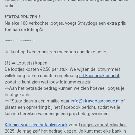
actie!
❗
EXTRA PRIJZEN
❗
Na elke 100 verkochte lootjes, voegt Straydogs een extra prijs
toe aan de loterij 🥳
〰️〰️〰️〰️〰️〰️〰️
Je kunt op twee manieren meedoen aan deze actie:
(1) ➡️ Lootje(s) kopen
De lootjes kosten €2,50 per stuk. We wijzen de lotnummers
willekeurig toe en updaten regelmatig
dit Facebook bericht
,
zodat je kunt zien wat jouw lotnummers zijn.
〰️Aan het betaalde bedrag kunnen we zien hoeveel lootjes je
hebt gekocht.
〰️ ❗Stuur daarna een mailtje naar
info@straydogsrescue.nl
of
plaats een opmerking bij het Facebook bericht, zodat we je
kunnen bereiken wanneer je een prijs hebt gewonnen.
Klik hier voor een betaalverzoek
voor
Lootjes voor sterilisaties
2025
. Je mag zelf het bedrag kiezen. Je kunt met elke bank in