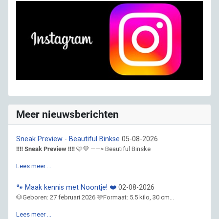
Meer nieuwsberichten
Sneak Preview - Beautiful Binkse
05-08-2026
‼️‼️ Sneak Preview ‼️‼️
🩷💜 ——> Beautiful Binske
Lees meer …
🐾 Maak kennis met Noontje! ❤️
02-08-2026
🐶Geboren: 27 februari 2026 🩷Formaat: 5.5 kilo, 30 cm...
Lees meer …