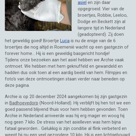
asiel
en zijn daar
opgegroeid. Vier van de
broertjes, Robbie, Leeloo,
Dodge en Beckett zijn al
langere tijd in Nederland
(geadopteerd). Zij doen
het geweldig goed! Broertje
Luca
is nu de enige van de 6
broertjes die nog altijd in Roemenië wacht op een gastgezin of
forever home... Hij is een geweldig basgericht hondje!
Tijdens onze bezoeken aan het asiel hebben we Archie vaak
ontmoet. We hebben met hem geknuffeld en gewandeld en
hadden dus ook toen al een aardig beeld van hem. Filmpjes en
foto's van deze ontmoetingen staan verder naar beneden op
deze pagina.
Archie is op 20 december 2024 aangekomen bij zijn gastgezin
in
Badhoevedorp
(Noord-Holland). Hij verblijft bij hen tot we een
goed passend blijvend thuis voor hem hebben gevonden. Toen
Archie in Nederland arriveerde was hij erg mager en woog hij
nog geen 7 kilo. De stress van het asielleven was hem bijna
fataal geworden... Gelukkig is zijn conditie al flink verbeterd en
weegt hij nu een veel gezondere 10 kilo. Hij is een lichtgebouwd