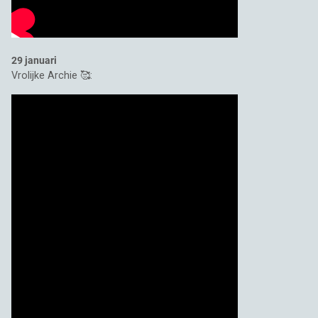
29 januari
Vrolijke Archie 🥰: