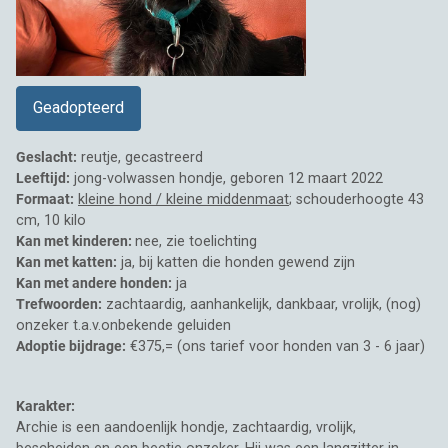
Geadopteerd
Geslacht:
reutje, gecastreerd
Leeftijd:
jong-volwassen hondje, geboren 12 maart 2022
Formaat:
kleine hond / kleine middenmaat
; schouderhoogte 43
cm, 10 kilo
Kan met kinderen:
nee, zie toelichting
Kan met katten:
ja, bij katten die honden gewend zijn
Kan met andere honden:
ja
Trefwoorden:
zachtaardig, aanhankelijk, dankbaar, vrolijk, (nog)
onzeker t.a.v.onbekende geluiden
Adoptie bijdrage:
€375,= (ons tarief voor honden van 3 - 6 jaar)
Karakter:
Archie is een aandoenlijk hondje, zachtaardig, vrolijk,