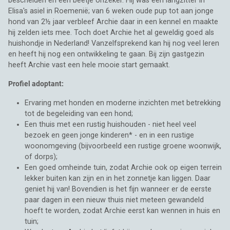
bescheiden en een beetje onzeker. Hij was een langzitter in
Elisa's asiel in Roemenië; van 6 weken oude pup tot aan jonge
hond van 2½ jaar verbleef Archie daar in een kennel en maakte
hij zelden iets mee. Toch doet Archie het al geweldig goed als
huishondje in Nederland! Vanzelfsprekend kan hij nog veel leren
en heeft hij nog een ontwikkeling te gaan. Bij zijn gastgezin
heeft Archie vast een hele mooie start gemaakt.
Profiel adoptant:
Ervaring met honden en moderne inzichten met betrekking
tot de begeleiding van een hond;
Een thuis met een rustig huishouden - niet heel veel
bezoek en geen jonge kinderen* - en in een rustige
woonomgeving (bijvoorbeeld een rustige groene woonwijk,
of dorps);
Een goed omheinde tuin, zodat Archie ook op eigen terrein
lekker buiten kan zijn en in het zonnetje kan liggen. Daar
geniet hij van! Bovendien is het fijn wanneer er de eerste
paar dagen in een nieuw thuis niet meteen gewandeld
hoeft te worden, zodat Archie eerst kan wennen in huis en
tuin;