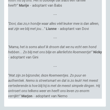
hoort nu bij ons. Het is duidelijk dat Babs een familie
heeft!"
Marije
- adoptant van Babs
---
"Dovi, das zo,n hondje waar alles véél leuker mee is dan alleen,
wat zijn we blij met jou..."
Lianne
- adoptant van Dovi
---
"Mama, het is soms alsof ik droom dat we nu echt een hond
hebben... Zo blij met ons blije en allerliefste Roemeentje!"
Nicky
- adoptant van Gini
---
"Wat zijn ze bijzonder, deze Roemeentjes. Zo puur en
authentiek. Nemo is streetsmart en dat is zo leuk! Het meest
vertederende is hoe blij hij is met de meest simpele dingen. Hij
ontroert ons telkens weer en heeft ons leven zo enorm
verrijkt!"
Marjon
- adoptant van Nemo