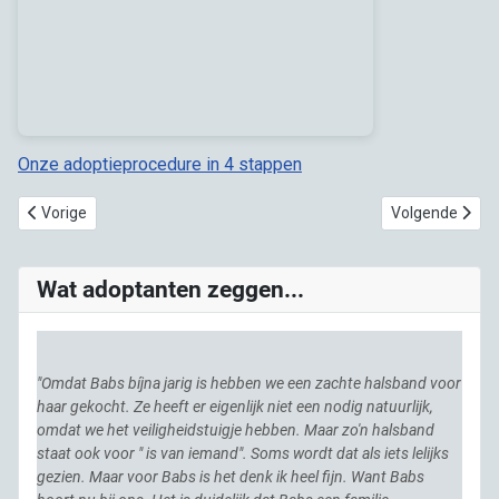
Onze adoptieprocedure in 4 stappen
Vorig artikel: Adopteren, werkwijze en procedures
Volgende artik
Vorige
Volgende
Wat adoptanten zeggen...
"Omdat Babs bíjna jarig is hebben we een zachte halsband voor
haar gekocht. Ze heeft er eigenlijk niet een nodig natuurlijk,
omdat we het veiligheidstuigje hebben. Maar zo'n halsband
staat ook voor " is van iemand". Soms wordt dat als iets lelijks
gezien. Maar voor Babs is het denk ik heel fijn. Want Babs