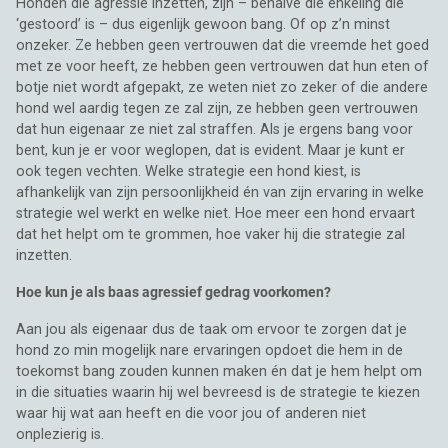
Honden die agressie inzetten, zijn – behalve die enkeling die
‘gestoord’ is – dus eigenlijk gewoon bang. Of op z’n minst
onzeker. Ze hebben geen vertrouwen dat die vreemde het goed
met ze voor heeft, ze hebben geen vertrouwen dat hun eten of
botje niet wordt afgepakt, ze weten niet zo zeker of die andere
hond wel aardig tegen ze zal zijn, ze hebben geen vertrouwen
dat hun eigenaar ze niet zal straffen. Als je ergens bang voor
bent, kun je er voor weglopen, dat is evident. Maar je kunt er
ook tegen vechten. Welke strategie een hond kiest, is
afhankelijk van zijn persoonlijkheid én van zijn ervaring in welke
strategie wel werkt en welke niet. Hoe meer een hond ervaart
dat het helpt om te grommen, hoe vaker hij die strategie zal
inzetten.
Hoe kun je als baas agressief gedrag voorkomen?
Aan jou als eigenaar dus de taak om ervoor te zorgen dat je
hond zo min mogelijk nare ervaringen opdoet die hem in de
toekomst bang zouden kunnen maken én dat je hem helpt om
in die situaties waarin hij wel bevreesd is de strategie te kiezen
waar hij wat aan heeft en die voor jou of anderen niet
onplezierig is.