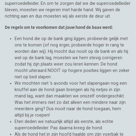
superroedelleider. En om te zorgen dat we die superroedelleider
bleven, moesten we regeren met harde hand. Wij gaven de
richting aan en dus moesten wij als eerste de deur uit.
De regels om te voorkomen dat jouw hond de baas werd:
Een hond die op de bank ging liggen, probeerde gelijk met
ons te komen (of nog erger, probeerde hoger in rang te
worden dan wij). Hij mocht dus nooit op de bank en als hij
wel op de bank lag, moesten we hem stevig corrigeren
zodat hij zijn plaats weer zou leren kennen. De hond
mocht uiteraard NOOIT op hogere posities liggen en zeker
niet op bed slapen.
We mochten niet ’s avonds voor het slapengaan nog een
knuffel aan de hond gaan brengen als hij netjes in zijn
mand lag, want dan maakten we onszelf ondergeschikt.
Was het immers niet zo dat alleen een mindere naar zijn
meerdere ging? Dus nooit naar de hond toegaan, hem
altijd bij je roepen!
Eten deden we natuurlijk altijd als eerste, als echte
superroedelleider. Pas daarna kreeg de hond.
Als de hond het in zijn hoofd haalde om zijn voerbak te