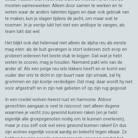
moeten samenwerken. Alleen door samen te werken en te
weten waar de anders talenten liggen en daar ook gebruik van
te maken, kun je slagen tijdens de jacht, om maar wat te
noemen. In je eentje lukt het niet een antilope te vangen, als
team lukt dat wel.
Het blijkt ook dat helemaal niet alleen de alpha reu als eerste
mag eten: als de buit gevangen is stort iedereen zich erop en
probeert iedereen het beste stuk te krijgen. Dat wat je hebt
weten te scoren, mag je houden. Niemand pakt iets van de
ander af. Als een jonge reu iets lekkers heeft en er komt een
ouder dier iets te dicht in zijn buurt naar zijn smaak, zal hij
grommen en zijn kostje verdedigen. Dat mag: daar wordt hij niet
voor afgestraft en in zijn nek gebeten of op zijn rug gegooid.
In een roedel wolven heerst rust en harmonie. Aldoor
gevechten aangaan is veel te risicovol: niet alleen degene
waarmee je vecht zou gewond kunnen raken (en je hebt
eigenlijk alle groepsgenoten nodig om te kunnen overleven),
maar je zou zelf ook wel eens gewond kunnen raken! En dus
zijn wolven eigenlijk vooral aardig en beleefd tegen elkaar. Ze