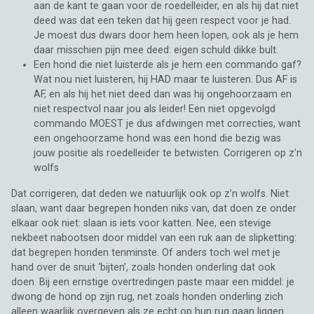
aan de kant te gaan voor de roedelleider, en als hij dat niet
deed was dat een teken dat hij geen respect voor je had.
Je moest dus dwars door hem heen lopen, ook als je hem
daar misschien pijn mee deed: eigen schuld dikke bult.
Een hond die niet luisterde als je hem een commando gaf?
Wat nou niet luisteren, hij HAD maar te luisteren. Dus AF is
AF, en als hij het niet deed dan was hij ongehoorzaam en
niet respectvol naar jou als leider! Een niet opgevolgd
commando MOEST je dus afdwingen met correcties, want
een ongehoorzame hond was een hond die bezig was
jouw positie als roedelleider te betwisten. Corrigeren op z’n
wolfs
Dat corrigeren, dat deden we natuurlijk ook op z’n wolfs. Niet
slaan, want daar begrepen honden niks van, dat doen ze onder
elkaar ook niet: slaan is iets voor katten. Nee, een stevige
nekbeet nabootsen door middel van een ruk aan de slipketting:
dat begrepen honden tenminste. Of anders toch wel met je
hand over de snuit ‘bijten’, zoals honden onderling dat ook
doen. Bij een ernstige overtredingen paste maar een middel: je
dwong de hond op zijn rug, net zoals honden onderling zich
alleen waarlijk overgeven als ze echt op hun rug gaan liggen.