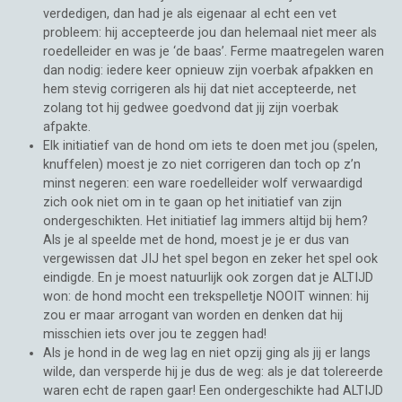
verdedigen, dan had je als eigenaar al echt een vet
probleem: hij accepteerde jou dan helemaal niet meer als
roedelleider en was je ‘de baas’. Ferme maatregelen waren
dan nodig: iedere keer opnieuw zijn voerbak afpakken en
hem stevig corrigeren als hij dat niet accepteerde, net
zolang tot hij gedwee goedvond dat jij zijn voerbak
afpakte.
Elk initiatief van de hond om iets te doen met jou (spelen,
knuffelen) moest je zo niet corrigeren dan toch op z’n
minst negeren: een ware roedelleider wolf verwaardigd
zich ook niet om in te gaan op het initiatief van zijn
ondergeschikten. Het initiatief lag immers altijd bij hem?
Als je al speelde met de hond, moest je je er dus van
vergewissen dat JIJ het spel begon en zeker het spel ook
eindigde. En je moest natuurlijk ook zorgen dat je ALTIJD
won: de hond mocht een trekspelletje NOOIT winnen: hij
zou er maar arrogant van worden en denken dat hij
misschien iets over jou te zeggen had!
Als je hond in de weg lag en niet opzij ging als jij er langs
wilde, dan versperde hij je dus de weg: als je dat tolereerde
waren echt de rapen gaar! Een ondergeschikte had ALTIJD