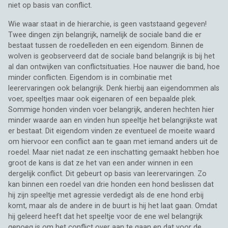
niet op basis van conflict.
Wie waar staat in de hierarchie, is geen vaststaand gegeven!
Twee dingen zijn belangrijk, namelijk de sociale band die er
bestaat tussen de roedelleden en een eigendom. Binnen de
wolven is geobserveerd dat de sociale band belangrijk is bij het
al dan ontwijken van conflictsituaties. Hoe nauwer die band, hoe
minder conflicten. Eigendom is in combinatie met
leerervaringen ook belangrijk. Denk hierbij aan eigendommen als
voer, speeltjes maar ook eigenaren of een bepaalde plek.
Sommige honden vinden voer belangrijk, anderen hechten hier
minder waarde aan en vinden hun speeltje het belangrijkste wat
er bestaat. Dit eigendom vinden ze eventueel de moeite waard
om hiervoor een conflict aan te gaan met iemand anders uit de
roedel. Maar niet nadat ze een inschatting gemaakt hebben hoe
groot de kans is dat ze het van een ander winnen in een
dergelijk conflict. Dit gebeurt op basis van leerervaringen. Zo
kan binnen een roedel van drie honden een hond beslissen dat
hij zijn speeltje met agressie verdedigt als de ene hond erbij
komt, maar als de andere in de buurt is hij het laat gaan. Omdat
hij geleerd heeft dat het speeltje voor de ene wel belangrijk
genoeg is om het conflict over aan te gaan en dat voor de