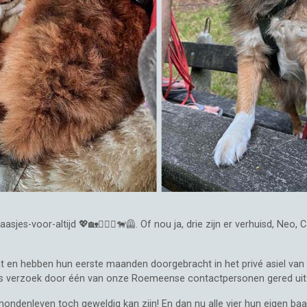
s-voor-altijd 💖🏡🧍🏼‍♂️🐕‍🦺. Of nou ja, drie zijn er verhuisd, Neo, C
 en hebben hun eerste maanden doorgebracht in het privé asiel van E
 ons verzoek door één van onze Roemeense contactpersonen gered uit
ondenleven toch geweldig kan zijn! En dan nu alle vier hun eigen baa