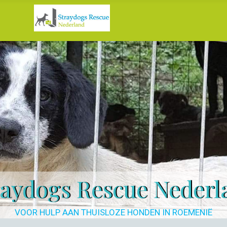
raydogs Rescue Nederl
VOOR HULP AAN THUISLOZE HONDEN IN ROEMENIË