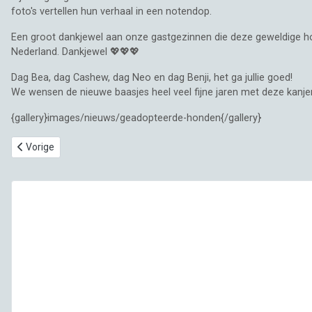
foto's vertellen hun verhaal in een notendop.
Een groot dankjewel aan onze gastgezinnen die deze geweldige ho
Nederland. Dankjewel 💖💖💖
Dag Bea, dag Cashew, dag Neo en dag Benji, het ga jullie goed!
We wensen de nieuwe baasjes heel veel fijne jaren met deze kanjer
{gallery}images/nieuws/geadopteerde-honden{/gallery}
Vorig artikel: Baasje (m/v) gezocht 🏡🧍🏼‍♂️ voor klein hondje Cico 🥰
Vorige