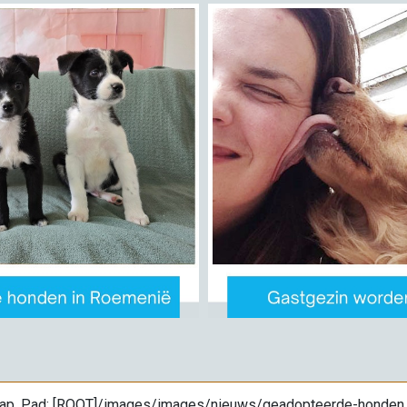
 map. Pad: [ROOT]/images/images/nieuws/geadopteerde-honden