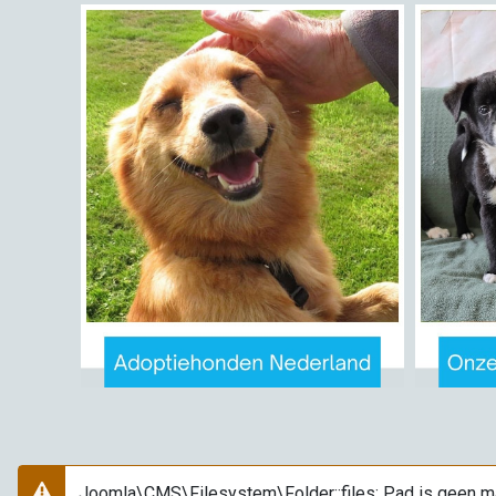
Joomla\CMS\Filesystem\Folder::files: Pad is geen