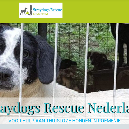
raydogs Rescue Nederl
VOOR HULP AAN THUISLOZE HONDEN IN ROEMENIË