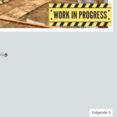
 🐶🏠
Volgende artikel
Volgende