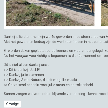
Dankzij jullie stemmen zijn we 4e geworden in de stemronde van A
Met het gewonnen bedrag zijn de werkzaamheden in het buitenasiel
Er worden daken geplaatst op de kennels en vloeren aangelegd, zo
Nu het voorjaar voorzichtig is begonnen, is dit hét moment om ve
Dit is niet alleen dankzij ons…
👉 Dit is dankzij JULLIE
👉 Dankzij jullie stemmen
👉 Dankzij Almo Nature, die dit mogelijk maakt
🙏 Ontzettend bedankt voor jullie steun en betrokkenheid!
Samen zorgen we voor echte, blijvende verandering… kennel voor 
Vorig artikel: 🎉 GOED NIEUWS BERICHT 🎉
Vorige