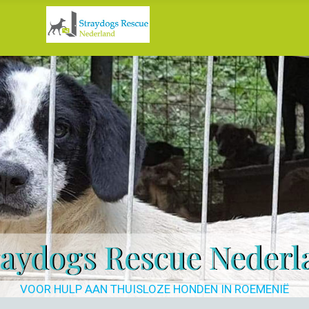
raydogs Rescue Nederl
VOOR HULP AAN THUISLOZE HONDEN IN ROEMENIË