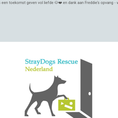
een toekomst geven vol liefde 🐶❤️ en dank aan Freddie's opvang - w
één volwassen asiel hondje heeft nu opvang in Nederland. Het adopte
dat oneindig veel mooier is dan een leven in een Roemeens asiel.