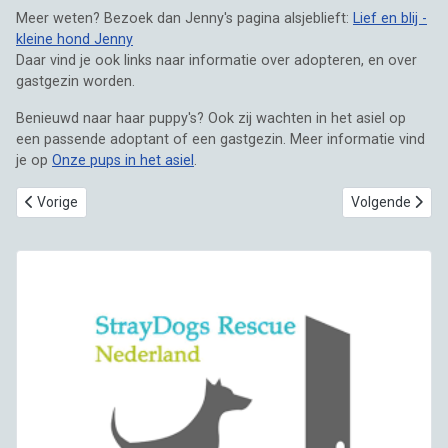
Meer weten? Bezoek dan Jenny's pagina alsjeblieft:
Lief en blij -
kleine hond Jenny
Daar vind je ook links naar informatie over adopteren, en over
gastgezin worden.
Benieuwd naar haar puppy's? Ook zij wachten in het asiel op
een passende adoptant of een gastgezin. Meer informatie vind
je op
Onze pups in het asiel
.
Vorig artikel: Een goede start van het jaar voor Jade, Johnny, Danae 
Volgende artike
Vorige
Volgende