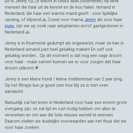
Dit is Jenny !🥰 Ze wacht in Elisa's asiel (Roemenië) op lieve
mensen die haar uit de kennel en de kou halen. Iemand in
Nederland, die haar een warme mand geeft - voor tijdelijke
opvang, of blijvend 🙏 Zowel voor mama
Jenny
als voor haar
pups
, zijn we op zoek naar adoptanten en/of gastgezinnen in
Nederland 🙏
Jenny is in Roemenië gedumpt als ongewenst, maar ze kan in
Nederland iemand juist heel gelukkig maken! En zelf ook
gelukkig worden... Op dit moment is dat nog een vage droom
voor haar - maar samen kunnen we er voor zorgen dat haar
droom uitkomt.🌟
Jenny is een kleine hond / kleine middenmaat van 2 jaar jong.
Op het filmpje kun je goed zien hoe blij ze is met even
aandacht.
Natuurlijk zal het leven in Nederland voor haar een enorm grote
overgang zijn; ze zal tijd en rust nodig hebben om alles te
verwerken en om aan die hele nieuwe wereld te wennen.
Daarom stellen we duidelijke voorwaarden aan het thuis dat we
voor haar zoeken.