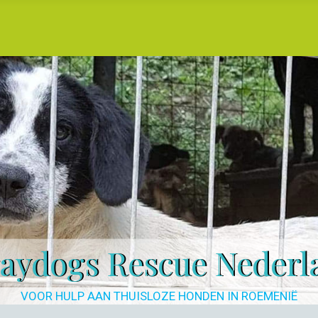
raydogs Rescue Nederl
VOOR HULP AAN THUISLOZE HONDEN IN ROEMENIË