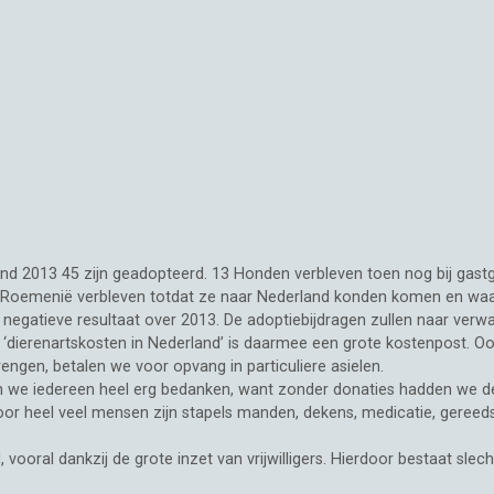
nd 2013 45 zijn geadopteerd. 13 Honden verbleven toen nog bij gastg
Roemenië verbleven totdat ze naar Nederland konden komen en waarv
het negatieve resultaat over 2013. De adoptiebijdragen zullen naar verw
dierenartskosten in Nederland’ is daarmee een grote kostenpost. Oo
engen, betalen we voor opvang in particuliere asielen.
en we iedereen heel erg bedanken, want zonder donaties hadden we 
or heel veel mensen zijn stapels manden, dekens, medicatie, gereed
ooral dankzij de grote inzet van vrijwilligers. Hierdoor bestaat slech