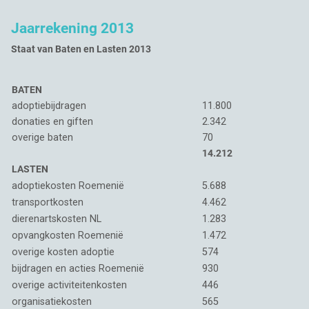
Jaarrekening 2013
Staat van Baten en Lasten 2013
BATEN
adoptiebijdragen
11.800
donaties en giften
2.342
overige baten
70
14.212
LASTEN
adoptiekosten Roemenië
5.688
transportkosten
4.462
dierenartskosten NL
1.283
opvangkosten Roemenië
1.472
overige kosten adoptie
574
bijdragen en acties Roemenië
930
overige activiteitenkosten
446
organisatiekosten
565