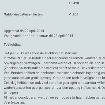
15.420
Saldo van baten en lasten
-1.208
Opgesteld dd 22 april 2014
Vastgesteld door het bestuur dd 28 april 2014
Toelichting:
Het jaar 2013 was voor de stichting het startjaar.
In totaal zijn er 58 honden naar Nederland gekomen, waarvan er ei
opvangen en verzorgen. Daarnaast waren er 10 honden die nog in 
(vaccinaties/sterilisaties/castraties) heeft betaald. Dit verklaart 
Veel honden hebben na aankomst medische behandeling nodig en ‘
geen aanbod van gratis opvang. Om honden toch in veiligheid te br
Gelukkig hebben we ook veel donaties gekregen en daarvoor will
wintertransporten georganiseerd naar een opvang in Roemenië. Do
te helpen.
Al met al concluderen we dat we een goed startjaar hebben gehad, v
directe kosten
.