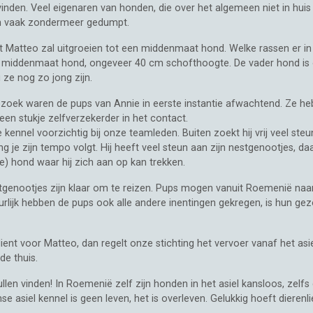
nden. Veel eigenaren van honden, die over het algemeen niet in huis
den vaak zondermeer gedumpt.
 Matteo zal uitgroeien tot een middenmaat hond. Welke rassen er in
e middenmaat hond, ongeveer 40 cm schofthoogte. De vader hond is on
 ze nog zo jong zijn.
ezoek waren de pups van Annie in eerste instantie afwachtend. Ze he
een stukje zelfverzekerder in het contact.
ennel voorzichtig bij onze teamleden. Buiten zoekt hij vrij veel steun
ng je zijn tempo volgt. Hij heeft veel steun aan zijn nestgenootjes, 
e) hond waar hij zich aan op kan trekken.
tgenootjes zijn klaar om te reizen. Pups mogen vanuit Roemenië naar 
uurlijk hebben de pups ook alle andere inentingen gekregen, is hun 
t voor Matteo, dan regelt onze stichting het vervoer vanaf het asi
de thuis.
llen vinden! In Roemenië zelf zijn honden in het asiel kansloos, zel
asiel kennel is geen leven, het is overleven. Gelukkig hoeft dierenlie