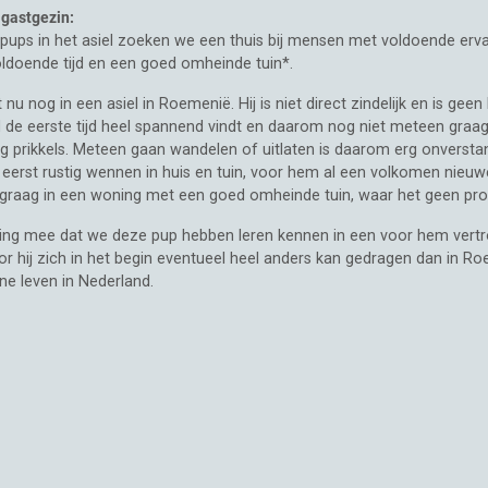
 gastgezin:
pups in het asiel zoeken we een thuis bij mensen met voldoende ervar
doende tijd en een goed omheinde tuin*.
 nu nog in een asiel in Roemenië. Hij is niet direct zindelijk en is geen
d de eerste tijd heel spannend vindt en daarom nog niet meteen gra
ig prikkels. Meteen gaan wandelen of uitlaten is daarom erg onverstan
 eerst rustig wennen in huis en tuin, voor hem al een volkomen nieuw
d graag in een woning met een goed omheinde tuin, waar het geen prob
ng mee dat we deze pup hebben leren kennen in een voor hem vertrou
 hij zich in het begin eventueel heel anders kan gedragen dan in Roe
jne leven in Nederland.