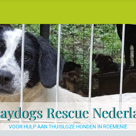
raydogs Rescue Nederl
VOOR HULP AAN THUISLOZE HONDEN IN ROEMENIË