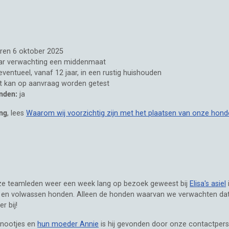
ren 6 oktober 2025
ar verwachting een middenmaat
eventueel, vanaf 12 jaar, in een rustig huishouden
t kan op aanvraag worden getest
nden:
ja
ing
, lees
Waarom wij voorzichtig zijn met het plaatsen van onze hond
nze teamleden weer een week lang op bezoek geweest bij
Elisa's asiel
ps en volwassen honden. Alleen de honden waarvan we verwachten dat
r bij!
enootjes en
hun moeder Annie
is hij gevonden door onze contactperso