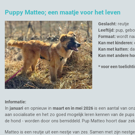
Puppy Matteo; een maatje voor het leven
Geslacht:
reutje
Leeftijd:
pup, gebo
Formaat:
wordt na
Kan met kinderen:
Kan met katten:
da
Kan met andere ho
* voor een toelicht
Informatie:
In
januari
en opnieuw in
maart en in mei 2026
is een aantal van o
aan socialisatie en het zo goed mogelijk leren kennen van de pu
de hond - worden door ons bemiddeld. Pup Matteo hoort daar zeke
Matteo is een reutje uit een nestje van zes. Samen met zijn nestg