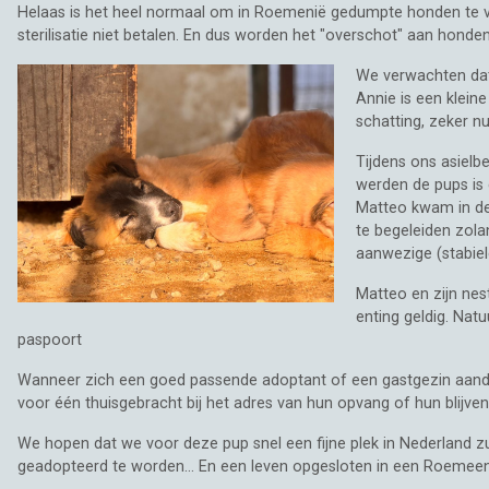
Helaas is het heel normaal om in Roemenië gedumpte honden te vi
sterilisatie niet betalen. En dus worden het "overschot" aan hon
We verwachten dat
Annie is een klein
schatting, zeker nu
Tijdens ons asielb
werden de pups is 
Matteo kwam in de k
te begeleiden zola
aanwezige (stabiel
Matteo en zijn nes
enting geldig. Nat
paspoort
Wanneer zich een goed passende adoptant of een gastgezin aandien
voor één thuisgebracht bij het adres van hun opvang of hun blijven
We hopen dat we voor deze pup snel een fijne plek in Nederland zu
geadopteerd te worden... En een leven opgesloten in een Roemeense 