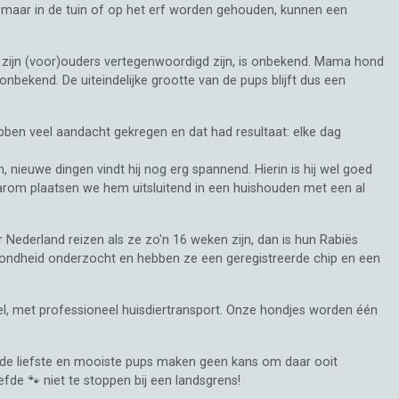
 maar in de tuin of op het erf worden gehouden, kunnen een
 zijn (voor)ouders vertegenwoordigd zijn, is onbekend. Mama hond
bekend. De uiteindelijke grootte van de pups blijft dus een
bben veel aandacht gekregen en dat had resultaat: elke dag
, nieuwe dingen vindt hij nog erg spannend. Hierin is hij wel goed
daarom plaatsen we hem uitsluitend in een huishouden met een al
Nederland reizen als ze zo'n 16 weken zijn, dan is hun Rabiës
gezondheid onderzocht en hebben ze een geregistreerde chip en een
el, met professioneel huisdiertransport. Onze hondjes worden één
fs de liefste en mooiste pups maken geen kans om daar ooit
fde 🐾 niet te stoppen bij een landsgrens!