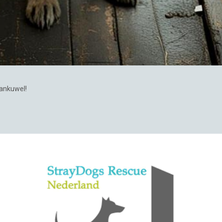
.
Dankuwel!