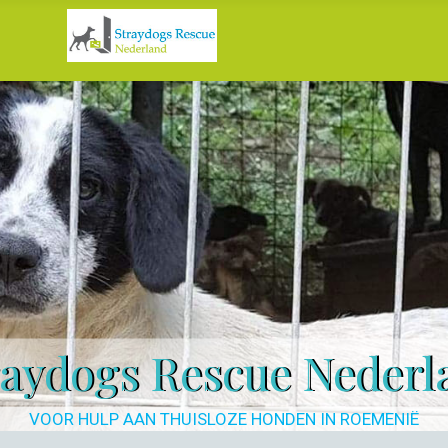
raydogs Rescue Nederl
VOOR HULP AAN THUISLOZE HONDEN IN ROEMENIË