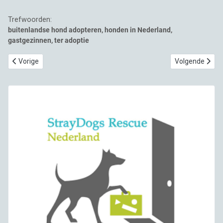
Trefwoorden:
buitenlandse hond adopteren, honden in Nederland,
gastgezinnen, ter adoptie
Vorig artikel: Mano is op zoek naar zijn adoptant 🔦🔎🤣
Volgende artike
Vorige
Volgende