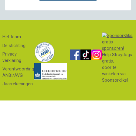
Het team
De stichting
Privacy
Help Straydogs
verklaring
gratis,
door te
Verantwoording
winkelen via
ANBI/AVG
Sponsorkliks!
Jaarrekeningen